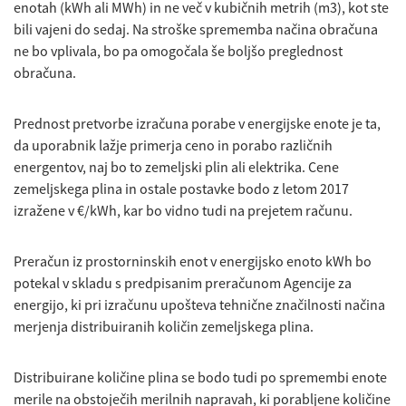
enotah (kWh ali MWh) in ne več v kubičnih metrih (m3), kot ste
bili vajeni do sedaj. Na stroške sprememba načina obračuna
ne bo vplivala, bo pa omogočala še boljšo preglednost
obračuna.
Prednost pretvorbe izračuna porabe v energijske enote je ta,
da uporabnik lažje primerja ceno in porabo različnih
energentov, naj bo to zemeljski plin ali elektrika. Cene
zemeljskega plina in ostale postavke bodo z letom 2017
izražene v €/kWh, kar bo vidno tudi na prejetem računu.
Preračun iz prostorninskih enot v energijsko enoto kWh bo
potekal v skladu s predpisanim preračunom Agencije za
energijo, ki pri izračunu upošteva tehnične značilnosti načina
merjenja distribuiranih količin zemeljskega plina.
Distribuirane količine plina se bodo tudi po spremembi enote
merile na obstoječih merilnih napravah, ki porabljene količine