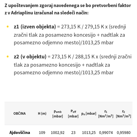
Z upoštevanjem zgoraj navedenega se bo pretvorbeni faktor
z v Adriaplinu izračunal na sledeči način:
z1 (izven objekta)
= 273,15 K / 279,15 K x (srednji
zračni tlak za posamezno koncesijo + nadtlak za
posamezno odjemno mesto)/1013,25 mbar
z2 (v objektu)
= 273,15 K / 288,15 K x (srednji zračni
tlak za posamezno koncesijo + nadtlak za
posamezno odjemno mesto)/1013,25 mbar
p
P
z
z
amb
eff
1
2
OBČINA
H (m)
p
[mbar]
n
3
3
3
3
[mbar]
[mbar]
[Nm
/m
]
[Nm
/m
]
Ajdovščina
109
1002,92
23
1013,25
0,99074
0,95980