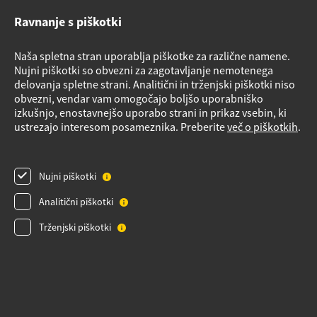
Etični kodeks
Ravnanje s piškotki
Sistem za prijavo nepravilnosti in obravnavo prijaviteljev - The
Whistleblowing Management System
Naša spletna stran uporablja piškotke za različne namene.
Vloge za storitve
Nujni piškotki so obvezni za zagotavljanje nemotenega
delovanja spletne strani. Analitični in trženjski piškotki niso
Načrt nujnih ukrepov v primeru izrednih razmer
obvezni, vendar vam omogočajo boljšo uporabniško
Izvensodno reševanje potrošniških sporov
izkušnjo, enostavnejšo uporabo strani in prikaz vsebin, ki
ustrezajo interesom posameznika. Preberite
več o piškotkih
.
Varnostni listi
Obrazec Podatki o plinskih napravah
Nujni piškotki
Pregled plinske napeljave
Analitični piškotki
Videonadzor
Obvestilo o obdelavi osebnih podatkov za dobavitelje_izvajalce
Trženjski piškotki
Obvestilo o obdelavi osebnih podatkov za stranke
Varnostni listi