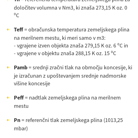
določitev volumna v Nm3, ki znaša 273,15 K oz. 0
⁰C
Teff
= obračunska temperatura zemeljskega plina
na merilnem mestu, ki meri samo v m3:
- vgrajene izven objekta znaša 279,15 K oz. 6 ⁰C in
- vgrajene v objektu znaša 288,15 K oz. 15 ⁰C
Pamb
= srednji zračni tlak na območju koncesije, ki
je izračunan z upoštevanjem srednje nadmorske
višine koncesije
Peff
= nadtlak zemeljskega plina na merilnem
mestu
Pn
= referenčni tlak zemeljskega plina (1013,25
mbar)