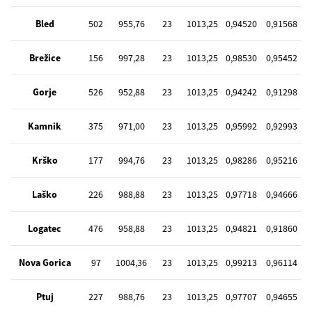
Bled
502
955,76
23
1013,25
0,94520
0,91568
Brežice
156
997,28
23
1013,25
0,98530
0,95452
Gorje
526
952,88
23
1013,25
0,94242
0,91298
Kamnik
375
971,00
23
1013,25
0,95992
0,92993
Krško
177
994,76
23
1013,25
0,98286
0,95216
Laško
226
988,88
23
1013,25
0,97718
0,94666
Logatec
476
958,88
23
1013,25
0,94821
0,91860
Nova Gorica
97
1004,36
23
1013,25
0,99213
0,96114
Ptuj
227
988,76
23
1013,25
0,97707
0,94655