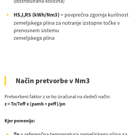
(distribuirana količina)
HS,I,RS (kWh/Nm3)
= povprečna zgornja kurilnost
zemeljskega plina za notranje izstopne točke v
prenosnem sistemu
zemeljskega plina
Način pretvorbe v Nm3
Pretvorbeni faktor z se bo izračunal na sledeči način:
z = Tn/Teff x (pamb + peff)/pn
Kjer pomenijo:
Tn
= referenčna temperatura zemeljskega plina za