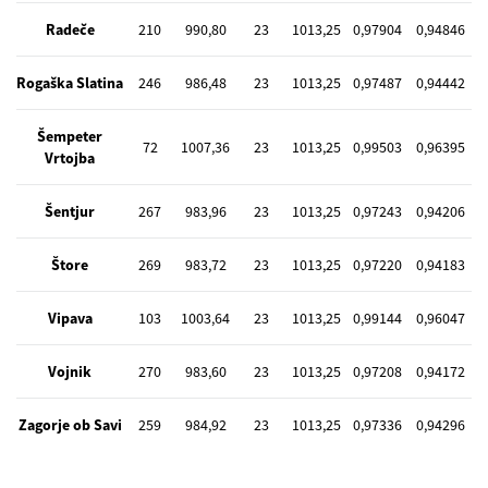
Radeče
210
990,80
23
1013,25
0,97904
0,94846
Rogaška Slatina
246
986,48
23
1013,25
0,97487
0,94442
Šempeter
72
1007,36
23
1013,25
0,99503
0,96395
Vrtojba
Šentjur
267
983,96
23
1013,25
0,97243
0,94206
Štore
269
983,72
23
1013,25
0,97220
0,94183
Vipava
103
1003,64
23
1013,25
0,99144
0,96047
Vojnik
270
983,60
23
1013,25
0,97208
0,94172
Zagorje ob Savi
259
984,92
23
1013,25
0,97336
0,94296