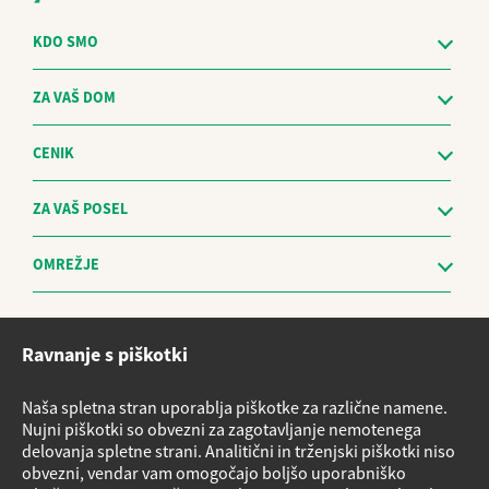
KDO SMO
ZA VAŠ DOM
CENIK
ZA VAŠ POSEL
OMREŽJE
Etični kodeks
Ravnanje s piškotki
Sistem za prijavo nepravilnosti in obravnavo prijaviteljev - The
Whistleblowing Management System
Naša spletna stran uporablja piškotke za različne namene.
Vloge za storitve
Nujni piškotki so obvezni za zagotavljanje nemotenega
delovanja spletne strani. Analitični in trženjski piškotki niso
Načrt nujnih ukrepov v primeru izrednih razmer
obvezni, vendar vam omogočajo boljšo uporabniško