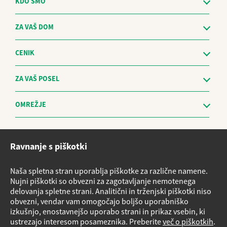
KDO SMO
ZA VAŠ DOM
CENIK
ZA VAŠ POSEL
OMREŽJE
Etični kodeks
Ravnanje s piškotki
Sistem za prijavo nepravilnosti in obravnavo prijaviteljev - The
Whistleblowing Management System
Naša spletna stran uporablja piškotke za različne namene.
Vloge za storitve
Nujni piškotki so obvezni za zagotavljanje nemotenega
delovanja spletne strani. Analitični in trženjski piškotki niso
Načrt nujnih ukrepov v primeru izrednih razmer
obvezni, vendar vam omogočajo boljšo uporabniško
Izvensodno reševanje potrošniških sporov
izkušnjo, enostavnejšo uporabo strani in prikaz vsebin, ki
ustrezajo interesom posameznika. Preberite
več o piškotkih
.
Varnostni listi